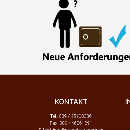
KONTAKT
I
Tel.: 089 / 45108386
Fax: 089 / 46261291