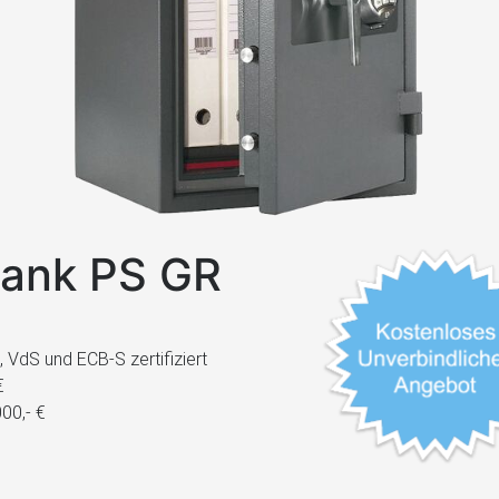
rank PS GR
VdS und ECB-S zertifiziert
€
00,- €